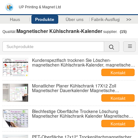
UP Printing & Magnet Ltd
Haus
Produkte
Über uns
Fabrik-Ausflug
>>
Magnetischer Kühlschrank-Kalender
Qualität
supplier.
(15)
Kundenspezifisch trocknen Sie Löschen-
magnetischen Kühlschrank-Kalender, magnetischen
wöchentlichen Planer 12" X 16"
Kontakt
Monatlicher Planer Kühlschrank 17X12 Zoll
Magnetischer Dauerkalender Magnetische
Notizbücher
Kontakt
Blechfestige Oberfläche Trockene Löschung
Magnetischer Kühlschrank Kalender Magnetische
Lebensmittelliste Pad
Kontakt
PET-Oberfläche 17x12" Trockenlöschmagnetischer